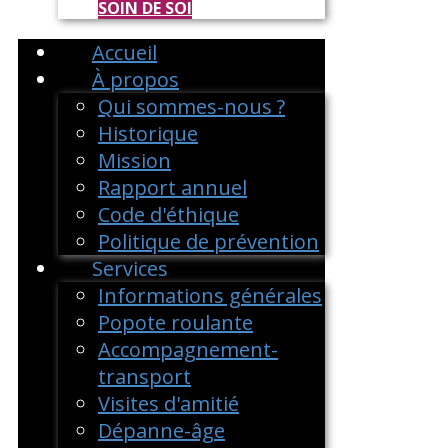
SOIN DE SOI
Accueil
À propos
Qui sommes-nous ?
Historique
Mission
Rapport annuel
Code d'éthique
Politique de prévention
Services
Informations générales
Popote roulante
Accompagnement-
transport
Visites d'amitié
Dépanne-âge