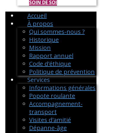
SOIN DE SOI
Accueil
À propos
Qui sommes-nous ?
Historique
Mission
Rapport annuel
Code d'éthique
Politique de prévention
Services
Informations générales
Popote roulante
Accompagnement-
transport
Visites d'amitié
Dépanne-âge